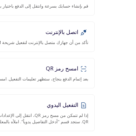
قم بإنشاء حسابك بسرعة وانتقل إلى الدفع باختيار بل
اتصل بالإنترنت
تأكد من أن جهازك متصل بالإنترنت لتفعيل شريحة eSIM.
امسح رمز QR
بعد إتمام الدفع بنجاح، ستظهر تعليمات التفعيل. امسح رمز QR عبر ا
التفعيل اليدوي
QR. ستجد قسم "أدخل التفاصيل يدوياً". املأه بالمعلومات المقدمة.