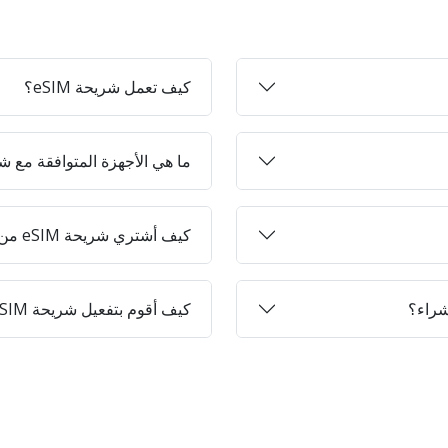
كيف تعمل شريحة eSIM؟
ما هي الأجهزة المتوافقة مع شرائح 
كيف أشتري شريحة eSIM من Jett-on؟
كيف أقوم بتفعيل شريحة eSIM على جهازي؟