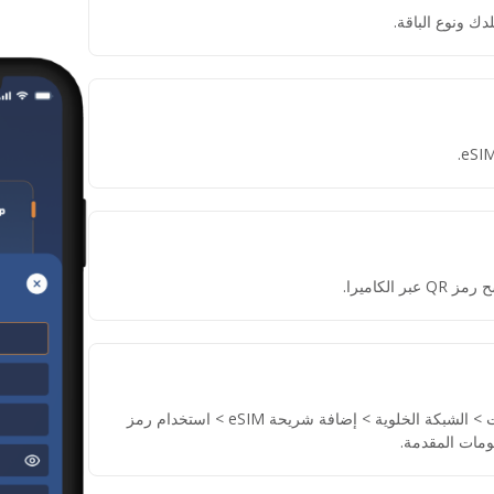
دك ونوع الباقة.
لكاميرا.
إذا لم تتمكن من مسح رمز QR، انتقل إلى الإعدادات > الشبكة الخلوية > إضافة شريحة eSIM > استخدام رمز