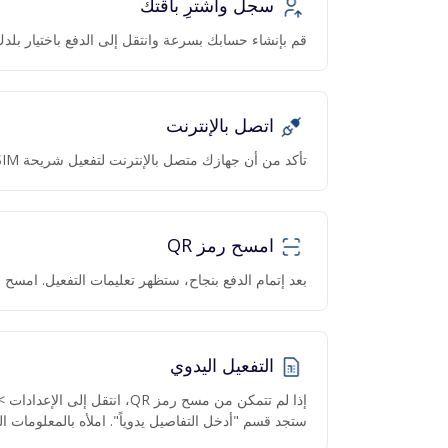
سجل واشترِ باقتك
قم بإنشاء حسابك بسرعة وانتقل إلى الدفع باختيار بلدك 
اتصل بالإنترنت
تأكد من أن جهازك متصل بالإنترنت لتفعيل شريحة eSIM.
امسح رمز QR
بعد إتمام الدفع بنجاح، ستظهر تعليمات التفعيل. امسح رمز QR عبر الكا
التفعيل اليدوي
ستجد قسم "أدخل التفاصيل يدوياً". املأه بالمعلومات ال