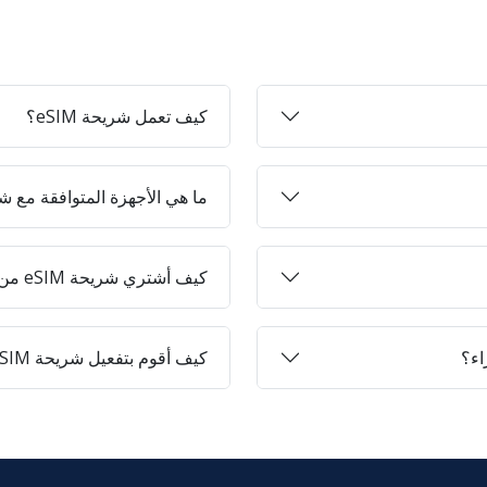
كيف تعمل شريحة eSIM؟
ما هي الأجهزة المتوافقة مع شرائح 
كيف أشتري شريحة eSIM من Jett-on؟
كيف أقوم بتفعيل شريحة eSIM على جهازي؟