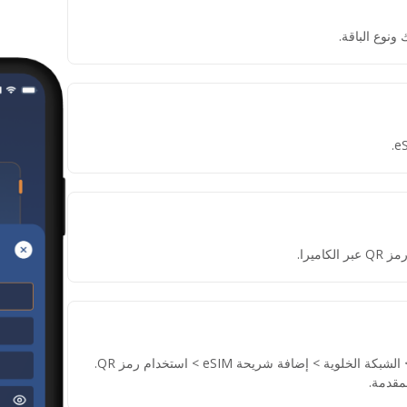
ونوع الباقة.
ميرا.
إذا لم تتمكن من مسح رمز QR، انتقل إلى الإعدادات > الشبكة الخلوية > إضافة شريحة eSIM > استخدام رمز QR.
مقدمة.