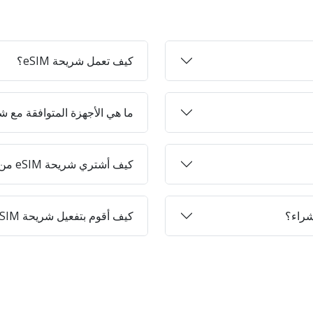
كيف تعمل شريحة eSIM؟
ما هي الأجهزة المتوافقة مع شرائح 
كيف أشتري شريحة eSIM من Jett-on؟
كيف أقوم بتفعيل شريحة eSIM على جهازي؟