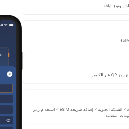
دك ونوع الباقة.
لكاميرا.
إذا لم تتمكن من مسح رمز QR، انتقل إلى الإعدادات > الشبكة الخلوية > إضافة شريحة eSIM > استخدام رمز