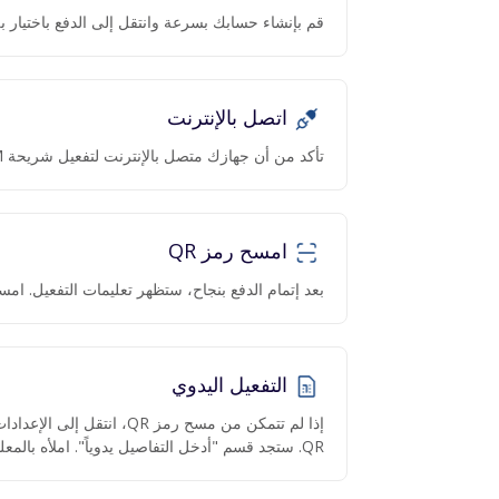
قم بإنشاء حسابك بسرعة وانتقل إلى الدفع باختيار بل
اتصل بالإنترنت
تأكد من أن جهازك متصل بالإنترنت لتفعيل شريحة eSIM.
امسح رمز QR
بعد إتمام الدفع بنجاح، ستظهر تعليمات التفعيل. امسح رمز QR عبر ا
التفعيل اليدوي
QR. ستجد قسم "أدخل التفاصيل يدوياً". املأه بالمعلومات المقدمة.