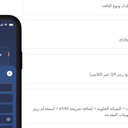
دك ونوع الباقة.
لكاميرا.
إذا لم تتمكن من مسح رمز QR، انتقل إلى الإعدادات > الشبكة الخلوية > إضافة شريحة eSIM > استخدام رمز