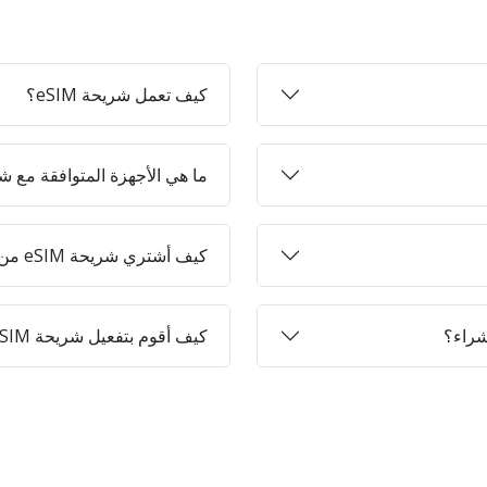
كيف تعمل شريحة eSIM؟
ما هي الأجهزة المتوافقة مع شرائح 
كيف أشتري شريحة eSIM من Jett-on؟
كيف أقوم بتفعيل شريحة eSIM على جهازي؟