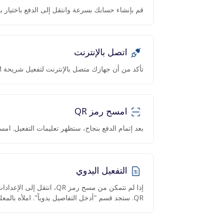
قم بإنشاء حسابك بسرعة وانتقل إلى الدفع باختيار بل
اتصل بالإنترنت
تأكد من أن جهازك متصل بالإنترنت لتفعيل شريحة eSIM.
امسح رمز QR
بعد إتمام الدفع بنجاح، ستظهر تعليمات التفعيل. امسح رمز QR عبر ا
التفعيل اليدوي
QR. ستجد قسم "أدخل التفاصيل يدوياً". املأه بالمعلومات المقدمة.