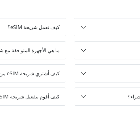
كيف تعمل شريحة eSIM؟
ما هي الأجهزة المتوافقة مع شرائح 
كيف أشتري شريحة eSIM من Jett-on؟
كيف أقوم بتفعيل شريحة eSIM على جهازي؟