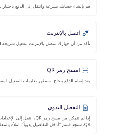
قم بإنشاء حسابك بسرعة وانتقل إلى الدفع باختيار بل
اتصل بالإنترنت
تأكد من أن جهازك متصل بالإنترنت لتفعيل شريحة eSIM.
امسح رمز QR
بعد إتمام الدفع بنجاح، ستظهر تعليمات التفعيل. امسح رمز QR عبر ا
التفعيل اليدوي
QR. ستجد قسم "أدخل التفاصيل يدوياً". املأه بالمعلومات المقدمة.