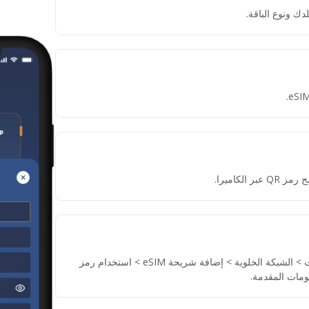
دك ونوع الباقة.
لكاميرا.
إذا لم تتمكن من مسح رمز QR، انتقل إلى الإعدادات > الشبكة الخلوية > إضافة شريحة eSIM > استخدام رمز