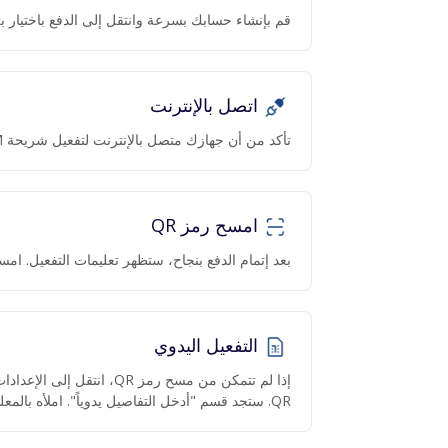
قم بإنشاء حسابك بسرعة وانتقل إلى الدفع باختيار بل
اتصل بالإنترنت
تأكد من أن جهازك متصل بالإنترنت لتفعيل شريحة eSIM.
امسح رمز QR
بعد إتمام الدفع بنجاح، ستظهر تعليمات التفعيل. امسح رمز QR عبر ا
التفعيل اليدوي
QR. ستجد قسم "أدخل التفاصيل يدوياً". املأه بالمعلومات المقدمة.