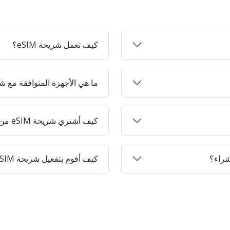
كيف تعمل شريحة eSIM؟
ما هي الأجهزة المتوافقة مع شرائح 
كيف أشتري شريحة eSIM من Jett-on؟
كيف أقوم بتفعيل شريحة eSIM على جهازي؟