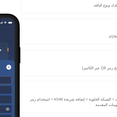
دك ونوع الباقة.
لكاميرا.
إذا لم تتمكن من مسح رمز QR، انتقل إلى الإعدادات > الشبكة الخلوية > إضافة شريحة eSIM > استخدام رمز