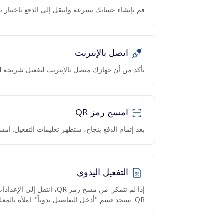
قم بإنشاء حسابك بسرعة وانتقل إلى الدفع باختيار بل
اتصل بالإنترنت
تأكد من أن جهازك متصل بالإنترنت لتفعيل شريحة eSIM.
امسح رمز QR
بعد إتمام الدفع بنجاح، ستظهر تعليمات التفعيل. امسح رمز QR عبر ا
التفعيل اليدوي
QR. ستجد قسم "أدخل التفاصيل يدوياً". املأه بالمعلومات المقدمة.