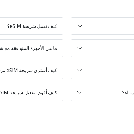
كيف تعمل شريحة eSIM؟
ما هي الأجهزة المتوافقة مع شرائح 
كيف أشتري شريحة eSIM من Jett-on؟
كيف أقوم بتفعيل شريحة eSIM على جهازي؟