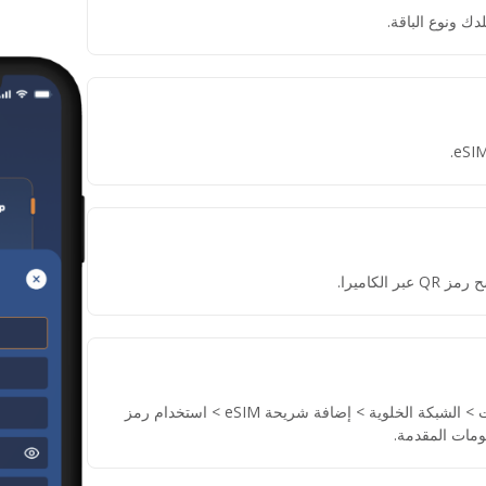
دك ونوع الباقة.
لكاميرا.
إذا لم تتمكن من مسح رمز QR، انتقل إلى الإعدادات > الشبكة الخلوية > إضافة شريحة eSIM > استخدام رمز