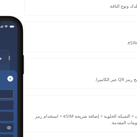
دك ونوع الباقة.
لكاميرا.
إذا لم تتمكن من مسح رمز QR، انتقل إلى الإعدادات > الشبكة الخلوية > إضافة شريحة eSIM > استخدام رمز