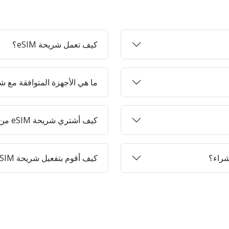
كيف تعمل شريحة eSIM؟
ما هي الأجهزة المتوافقة مع شرائح 
كيف أشتري شريحة eSIM من Jett-on؟
كيف أقوم بتفعيل شريحة eSIM على جهازي؟