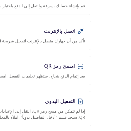
قم بإنشاء حسابك بسرعة وانتقل إلى الدفع باختيار بل
اتصل بالإنترنت
تأكد من أن جهازك متصل بالإنترنت لتفعيل شريحة eSIM.
امسح رمز QR
بعد إتمام الدفع بنجاح، ستظهر تعليمات التفعيل. امسح رمز QR عبر ا
التفعيل اليدوي
QR. ستجد قسم "أدخل التفاصيل يدوياً". املأه بالمعلومات المقدمة.