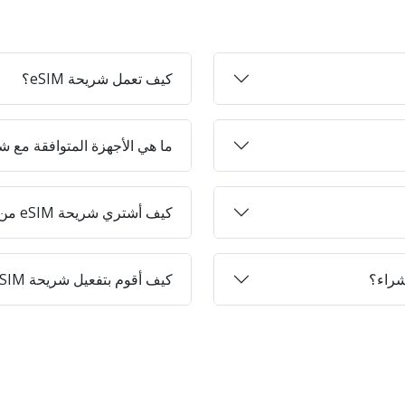
كيف تعمل شريحة eSIM؟
ما هي الأجهزة المتوافقة مع شرائح 
كيف أشتري شريحة eSIM من Jett-on؟
كيف أقوم بتفعيل شريحة eSIM على جهازي؟