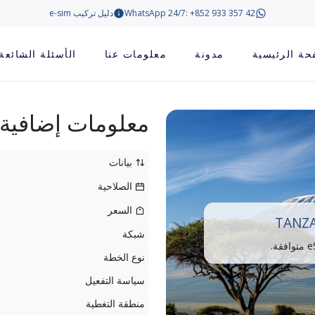
WhatsApp 24/7: +852 933 357 42
دليل تركيب e-sim
حة الرئيسية
مدونة
معلومات عنا
الأسئلة الشائعة
معلومات إضافية
بيانات
الصلاحية
السعر
TANZA
شبكة
نوع الخطة
سياسة التفعيل
منطقة التغطية