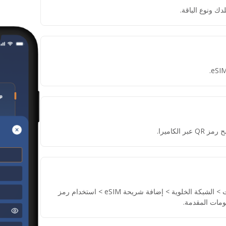
دك ونوع الباقة.
لكاميرا.
إذا لم تتمكن من مسح رمز QR، انتقل إلى الإعدادات > الشبكة الخلوية > إضافة شريحة eSIM > استخدام رمز