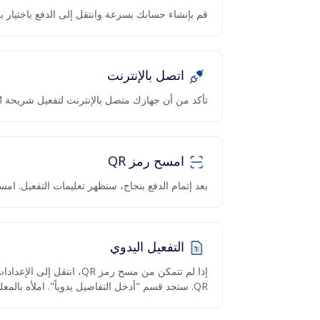
قم بإنشاء حسابك بسرعة وانتقل إلى الدفع باختيار بل
اتصل بالإنترنت
تأكد من أن جهازك متصل بالإنترنت لتفعيل شريحة eSIM.
امسح رمز QR
بعد إتمام الدفع بنجاح، ستظهر تعليمات التفعيل. امسح رمز QR عبر ا
التفعيل اليدوي
QR. ستجد قسم "أدخل التفاصيل يدوياً". املأه بالمعلومات المقدمة.