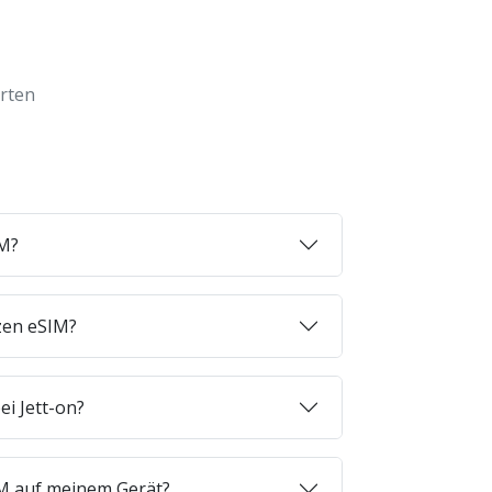
orten
IM?
zen eSIM?
ei Jett-on?
SIM auf meinem Gerät?