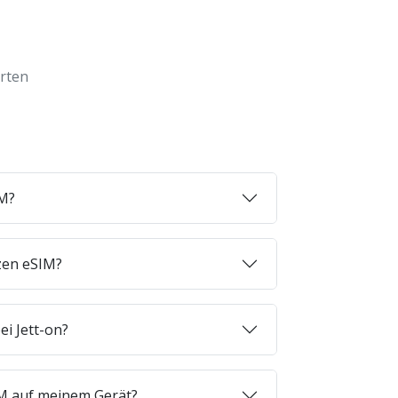
orten
IM?
zen eSIM?
ei Jett-on?
SIM auf meinem Gerät?