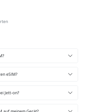
orten
IM?
zen eSIM?
ei Jett-on?
SIM auf meinem Gerät?