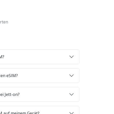
orten
IM?
zen eSIM?
ei Jett-on?
SIM auf meinem Gerät?