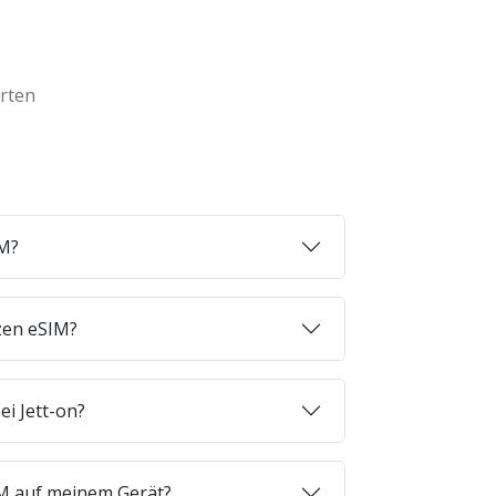
orten
IM?
zen eSIM?
ei Jett-on?
SIM auf meinem Gerät?