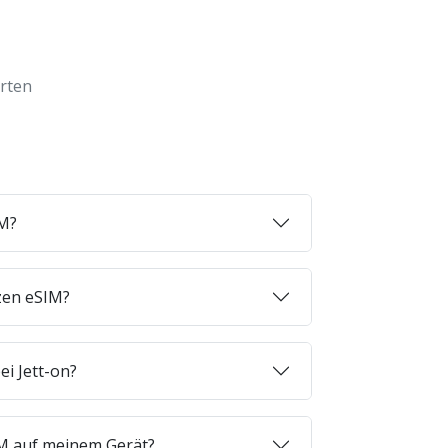
orten
IM?
zen eSIM?
ei Jett-on?
SIM auf meinem Gerät?