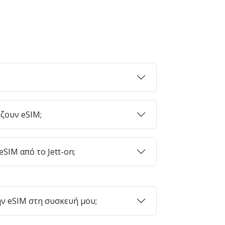
ζουν eSIM;
SIM από το Jett-on;
ν eSIM στη συσκευή μου;