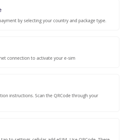
e
payment by selecting your country and package type.
rnet connection to activate your e-sim
vation instructions. Scan the QRCode through your
n tap to settings-cellular-add eSIM- Use QRCode. There