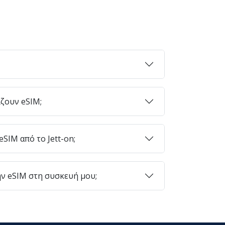
ζουν eSIM;
SIM από το Jett-on;
ν eSIM στη συσκευή μου;