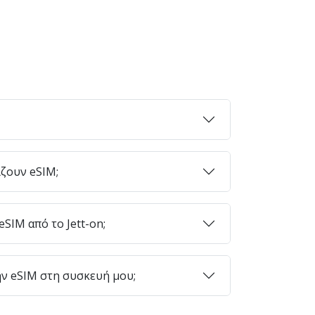
ζουν eSIM;
SIM από το Jett-on;
ν eSIM στη συσκευή μου;