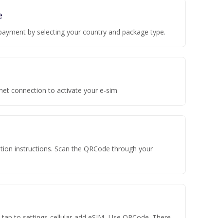
e
payment by selecting your country and package type.
rnet connection to activate your e-sim
vation instructions. Scan the QRCode through your
n tap to settings-cellular-add eSIM- Use QRCode. There