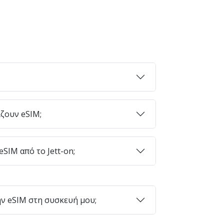
ζουν eSIM;
SIM από το Jett-on;
ν eSIM στη συσκευή μου;