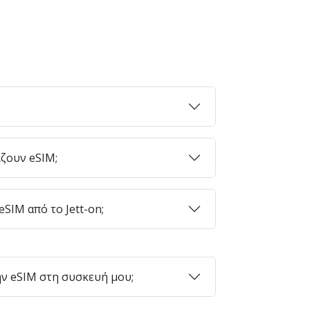
ζουν eSIM;
SIM από το Jett-on;
ν eSIM στη συσκευή μου;