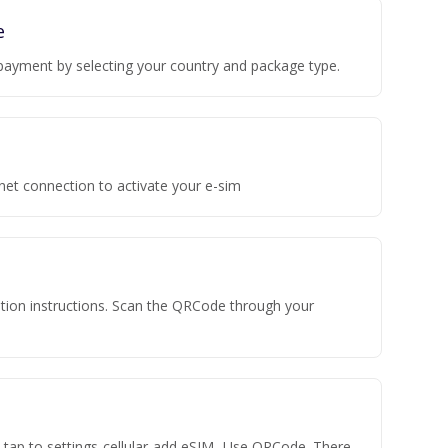
e
payment by selecting your country and package type.
rnet connection to activate your e-sim
vation instructions. Scan the QRCode through your
n tap to settings-cellular-add eSIM- Use QRCode. There