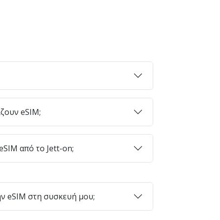
ζουν eSIM;
SIM από το Jett-on;
ν eSIM στη συσκευή μου;