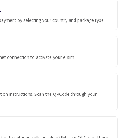
e
payment by selecting your country and package type.
rnet connection to activate your e-sim
vation instructions. Scan the QRCode through your
n tap to settings-cellular-add eSIM- Use QRCode. There