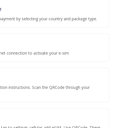
e
payment by selecting your country and package type.
rnet connection to activate your e-sim
vation instructions. Scan the QRCode through your
n tap to settings-cellular-add eSIM- Use QRCode. There