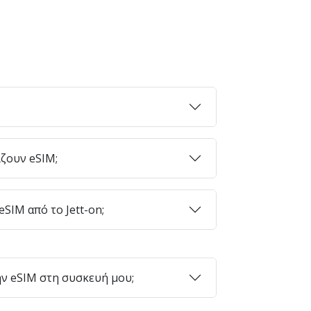
ζουν eSIM;
SIM από το Jett-on;
ν eSIM στη συσκευή μου;