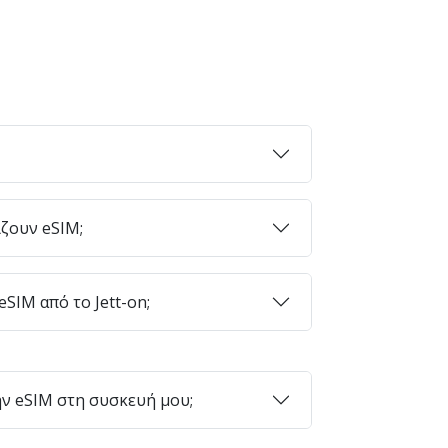
ζουν eSIM;
SIM από το Jett-on;
ν eSIM στη συσκευή μου;