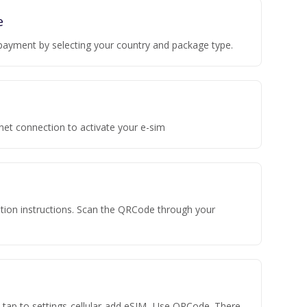
e
payment by selecting your country and package type.
rnet connection to activate your e-sim
vation instructions. Scan the QRCode through your
n tap to settings-cellular-add eSIM- Use QRCode. There