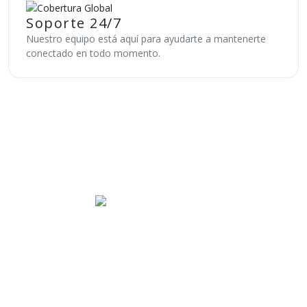
Soporte 24/7
Nuestro equipo está aquí para ayudarte a mantenerte
conectado en todo momento.
Use your internet safely
Enjoy unlimited global internet
connection
Use eSIM mobile data without roaming
all around the world
With just one app on your Android / iOS based