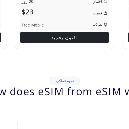
اعتبار
20 روز
$23
قیمت
شبکه
Free Mobile
اکنون بخرید
نحوه عملکرد
w does eSIM from eSIM w