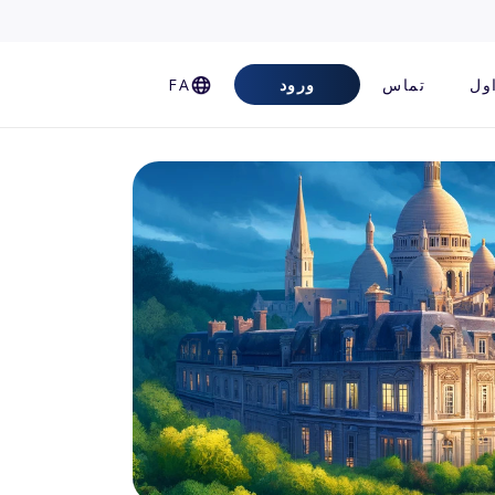
ول
تماس
ورود
FA