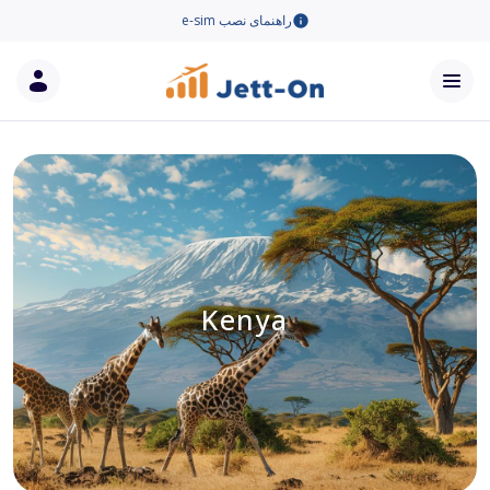
راهنمای نصب e-sim
Kenya