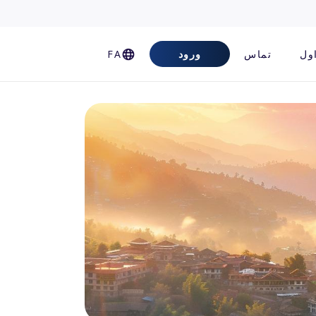
ول
تماس
ورود
FA