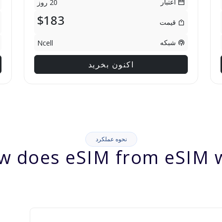
اعتبار
20 روز
$183
قیمت
شبکه
Ncell
اکنون بخرید
نحوه عملکرد
w does eSIM from eSIM w