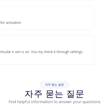
for activation
ticular e-sim is on. You my check it through settings-
자주 묻는 질문
자주 묻는 질문
Find helpful information to answer your questions