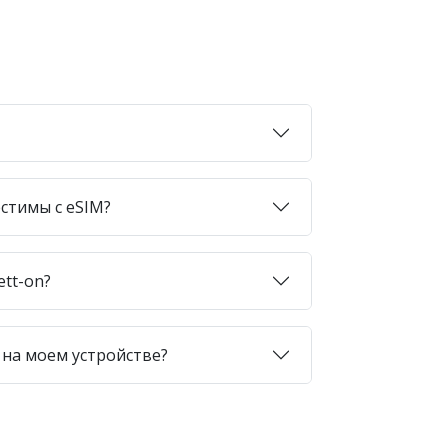
стимы с eSIM?
ett-on?
 на моем устройстве?