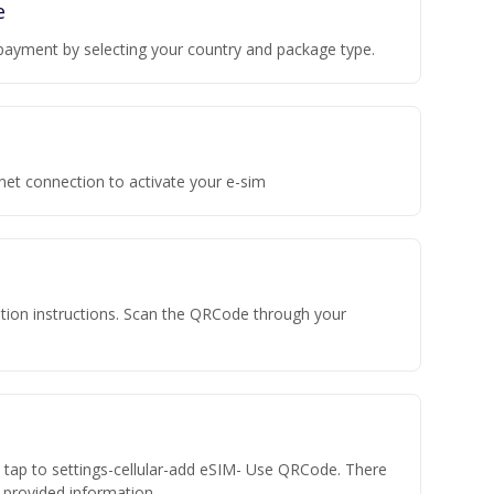
e
payment by selecting your country and package type.
rnet connection to activate your e-sim
vation instructions. Scan the QRCode through your
n tap to settings-cellular-add eSIM- Use QRCode. There
he provided information.