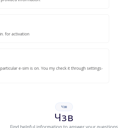
n. for activation
articular e-sim is on. You my check it through settings-
Чзв
Чзв
Find helpful information to answer your questions