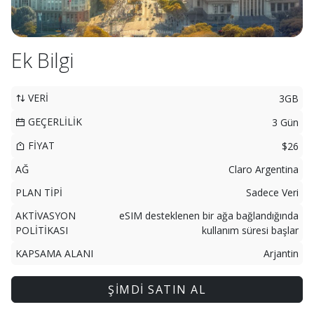
Ek Bilgi
VERİ
3GB
GEÇERLİLİK
3 Gün
FİYAT
$26
AĞ
Claro Argentina
PLAN TİPİ
Sadece Veri
AKTİVASYON
eSIM desteklenen bir ağa bağlandığında
POLİTİKASI
kullanım süresi başlar
KAPSAMA ALANI
Arjantin
ŞİMDİ SATIN AL