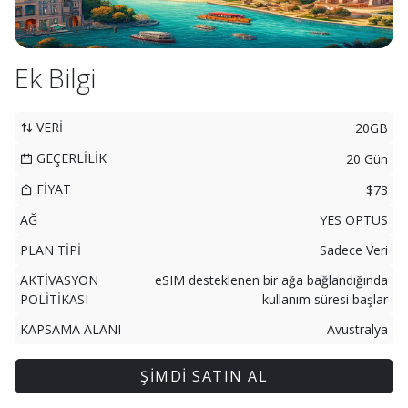
Ek Bilgi
VERİ
20GB
GEÇERLİLİK
20 Gün
FİYAT
$73
AĞ
YES OPTUS
PLAN TİPİ
Sadece Veri
AKTİVASYON
eSIM desteklenen bir ağa bağlandığında
POLİTİKASI
kullanım süresi başlar
KAPSAMA ALANI
Avustralya
ŞİMDİ SATIN AL