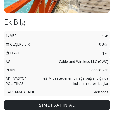
Ek Bilgi
VERİ
3GB
GEÇERLİLİK
3 Gün
FİYAT
$26
AĞ
Cable and Wireless LLC (CWC)
PLAN TİPİ
Sadece Veri
AKTİVASYON
eSIM desteklenen bir ağa bağlandığında
POLİTİKASI
kullanım süresi başlar
KAPSAMA ALANI
Barbados
ŞİMDİ SATIN AL