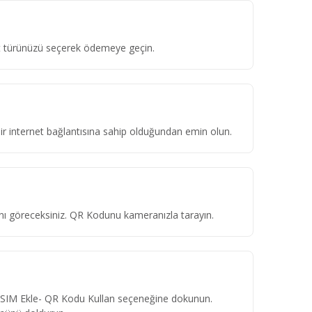
ket türünüzü seçerek ödemeye geçin.
 bir internet bağlantısına sahip olduğundan emin olun.
ını göreceksiniz. QR Kodunu kameranızla tarayın.
eSIM Ekle- QR Kodu Kullan seçeneğine dokunun.