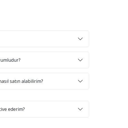
uyumludur?
asıl satın alabilirim?
tive ederim?