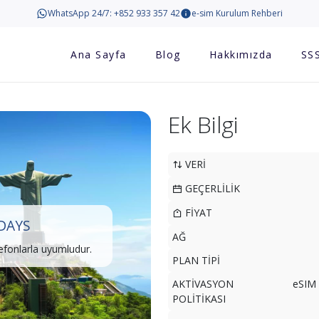
WhatsApp 24/7: +852 933 357 42
e-sim Kurulum Rehberi
Ana Sayfa
Blog
Hakkımızda
SS
Ek Bilgi
VERİ
GEÇERLİLİK
FİYAT
 DAYS
AĞ
lefonlarla uyumludur.
PLAN TİPİ
AKTİVASYON
eSIM 
POLİTİKASI