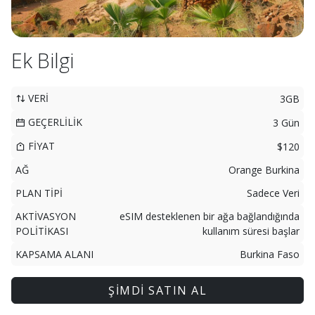
Ek Bilgi
VERİ
3GB
GEÇERLİLİK
3 Gün
FİYAT
$120
AĞ
Orange Burkina
PLAN TİPİ
Sadece Veri
AKTİVASYON
eSIM desteklenen bir ağa bağlandığında
POLİTİKASI
kullanım süresi başlar
KAPSAMA ALANI
Burkina Faso
ŞİMDİ SATIN AL