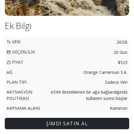
Ek Bilgi
VERİ
20GB
GEÇERLİLİK
20 Gün
FİYAT
$523
AĞ
Orange Cameroun S.A.
PLAN TİPİ
Sadece Veri
AKTİVASYON
eSIM desteklenen bir ağa bağlandığında
POLİTİKASI
kullanım süresi başlar
KAPSAMA ALANI
Kamerun
ŞİMDİ SATIN AL