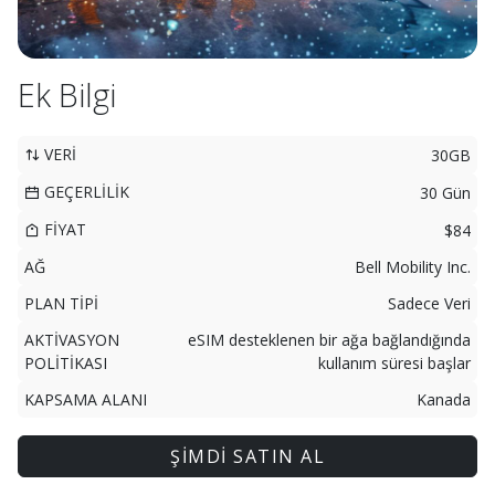
Ek Bilgi
VERİ
30GB
GEÇERLİLİK
30 Gün
FİYAT
$84
AĞ
Bell Mobility Inc.
PLAN TİPİ
Sadece Veri
AKTİVASYON
eSIM desteklenen bir ağa bağlandığında
POLİTİKASI
kullanım süresi başlar
KAPSAMA ALANI
Kanada
ŞİMDİ SATIN AL