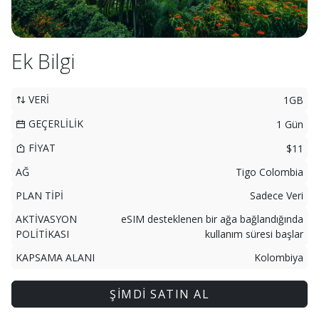
Ek Bilgi
VERİ
1GB
GEÇERLİLİK
1 Gün
FİYAT
$11
AĞ
Tigo Colombia
PLAN TİPİ
Sadece Veri
AKTİVASYON
eSIM desteklenen bir ağa bağlandığında
POLİTİKASI
kullanım süresi başlar
KAPSAMA ALANI
Kolombiya
ŞİMDİ SATIN AL