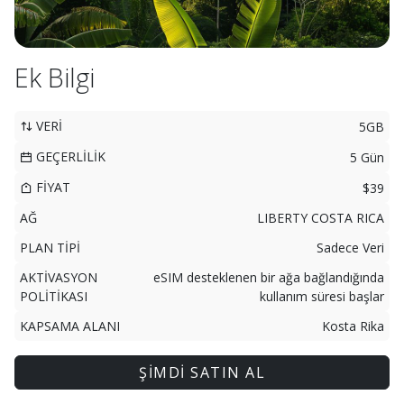
Ek Bilgi
VERİ
5GB
GEÇERLİLİK
5 Gün
FİYAT
$39
AĞ
LIBERTY COSTA RICA
PLAN TİPİ
Sadece Veri
AKTİVASYON
eSIM desteklenen bir ağa bağlandığında
POLİTİKASI
kullanım süresi başlar
KAPSAMA ALANI
Kosta Rika
ŞİMDİ SATIN AL