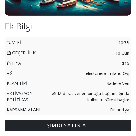
Ek Bilgi
VERİ
10GB
GEÇERLİLİK
10 Gün
FİYAT
$15
AĞ
TeliaSonera Finland Oyj
PLAN TİPİ
Sadece Veri
AKTİVASYON
eSIM desteklenen bir ağa bağlandığında
POLİTİKASI
kullanım süresi başlar
KAPSAMA ALANI
Finlandiya
ŞİMDİ SATIN AL