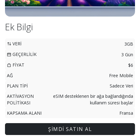
Ek Bilgi
VERİ
3GB
GEÇERLİLİK
3 Gün
FİYAT
$6
AĞ
Free Mobile
PLAN TİPİ
Sadece Veri
AKTİVASYON
eSIM desteklenen bir ağa bağlandığında
POLİTİKASI
kullanım süresi başlar
KAPSAMA ALANI
Fransa
ŞİMDİ SATIN AL