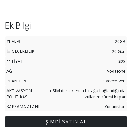
Ek Bilgi
VERİ
20GB
GEÇERLİLİK
20 Gün
FİYAT
$23
AĞ
Vodafone
PLAN TİPİ
Sadece Veri
AKTİVASYON
eSIM desteklenen bir ağa bağlandığında
POLİTİKASI
kullanım süresi başlar
KAPSAMA ALANI
Yunanistan
ŞİMDİ SATIN AL