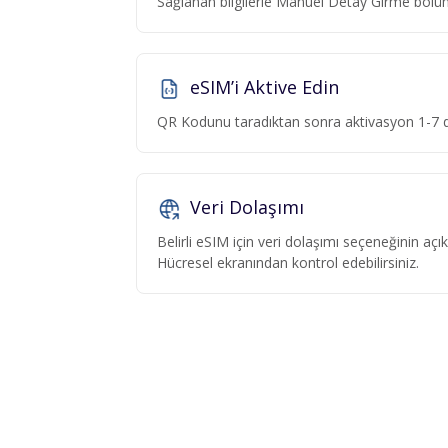
Sağlanan bilgilerle Manuel Detay Girme böl
eSIM’i Aktive Edin
QR Kodunu taradıktan sonra aktivasyon 1-7 da
Veri Dolaşımı
Belirli eSIM için veri dolaşımı seçeneğinin aç
Hücresel ekranından kontrol edebilirsiniz.