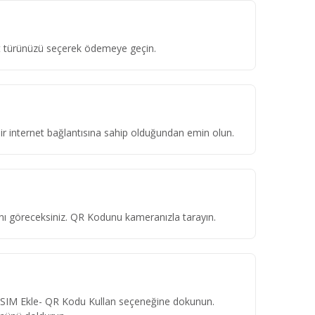
ket türünüzü seçerek ödemeye geçin.
 bir internet bağlantısına sahip olduğundan emin olun.
ını göreceksiniz. QR Kodunu kameranızla tarayın.
eSIM Ekle- QR Kodu Kullan seçeneğine dokunun.