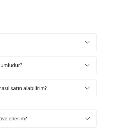
uyumludur?
asıl satın alabilirim?
tive ederim?