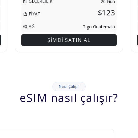
GEÇERLİLİK
20 Gün
$123
FİYAT
AĞ
Tigo Guatemala
ŞİMDİ SATIN AL
Nasıl Çalışır
eSIM nasıl çalışır?