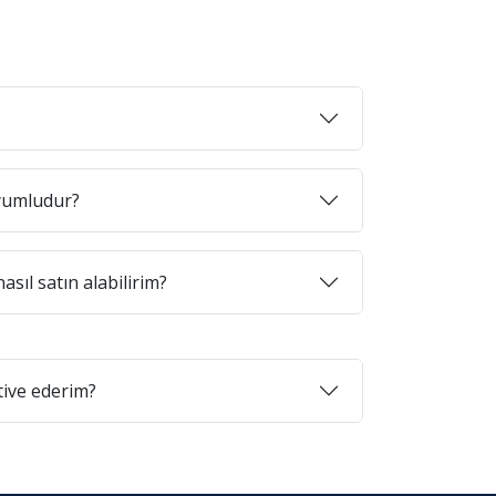
uyumludur?
asıl satın alabilirim?
tive ederim?