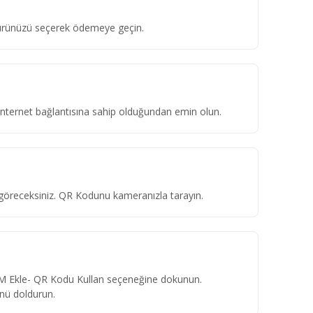
 türünüzü seçerek ödemeye geçin.
r internet bağlantısına sahip olduğundan emin olun.
 göreceksiniz. QR Kodunu kameranızla tarayın.
M Ekle- QR Kodu Kullan seçeneğine dokunun.
nü doldurun.