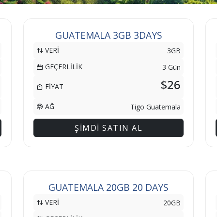
GUATEMALA 3GB 3DAYS
VERİ
3GB
GEÇERLİLİK
3 Gün
$26
FİYAT
AĞ
Tigo Guatemala
ŞİMDİ SATIN AL
GUATEMALA 20GB 20 DAYS
VERİ
20GB