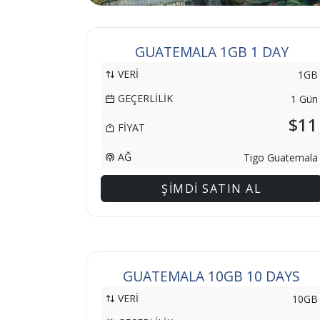
GUATEMALA 1GB 1 DAY
VERİ
1GB
GEÇERLİLİK
1 Gün
$11
FİYAT
AĞ
Tigo Guatemala
ŞİMDİ SATIN AL
GUATEMALA 10GB 10 DAYS
VERİ
10GB