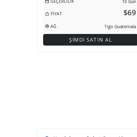
GEÇERLİLİK
10 Gün
$69
FİYAT
AĞ
Tigo Guatemala
ŞİMDİ SATIN AL