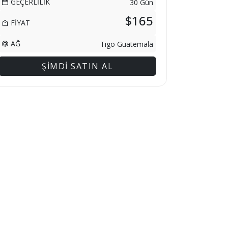
GEÇERLİLİK
30 Gün
$165
FİYAT
AĞ
Tigo Guatemala
ŞİMDİ SATIN AL