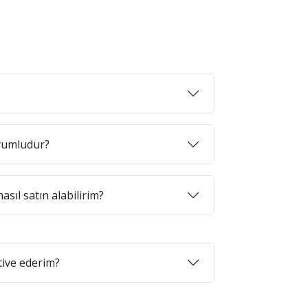
uyumludur?
asıl satın alabilirim?
tive ederim?