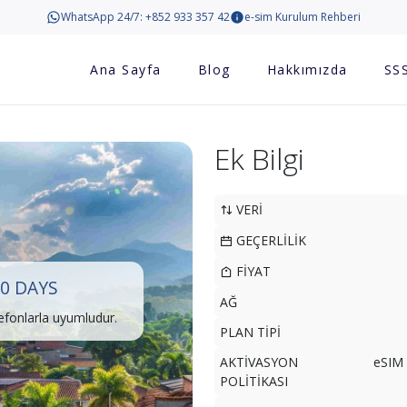
WhatsApp 24/7: +852 933 357 42
e-sim Kurulum Rehberi
Ana Sayfa
Blog
Hakkımızda
SS
Ek Bilgi
VERİ
GEÇERLİLİK
FİYAT
0 DAYS
AĞ
lefonlarla uyumludur.
PLAN TİPİ
AKTİVASYON
eSIM 
POLİTİKASI