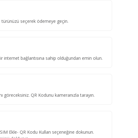
ket türünüzü seçerek ödemeye geçin.
 bir internet bağlantısına sahip olduğundan emin olun.
ını göreceksiniz. QR Kodunu kameranızla tarayın.
eSIM Ekle- QR Kodu Kullan seçeneğine dokunun.