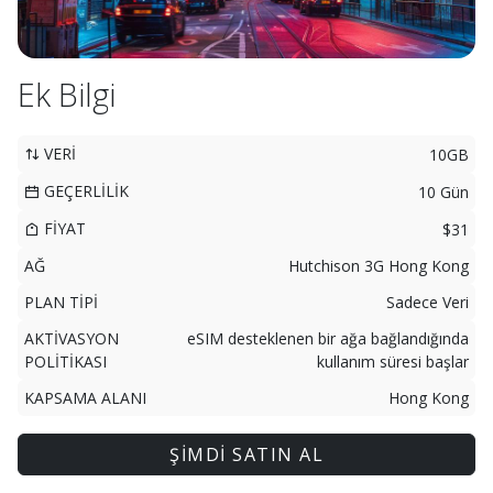
Ek Bilgi
VERİ
10GB
GEÇERLİLİK
10 Gün
FİYAT
$31
AĞ
Hutchison 3G Hong Kong
PLAN TİPİ
Sadece Veri
AKTİVASYON
eSIM desteklenen bir ağa bağlandığında
POLİTİKASI
kullanım süresi başlar
KAPSAMA ALANI
Hong Kong
ŞİMDİ SATIN AL