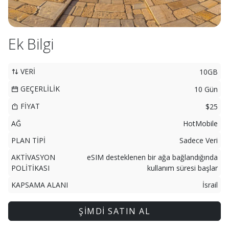
Ek Bilgi
VERİ
10GB
GEÇERLİLİK
10 Gün
FİYAT
$25
AĞ
HotMobile
PLAN TİPİ
Sadece Veri
AKTİVASYON
eSIM desteklenen bir ağa bağlandığında
POLİTİKASI
kullanım süresi başlar
KAPSAMA ALANI
İsrail
ŞİMDİ SATIN AL