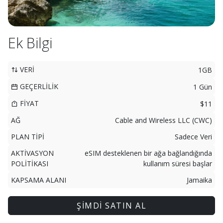
Ek Bilgi
VERİ
1GB
GEÇERLİLİK
1 Gün
FİYAT
$11
AĞ
Cable and Wireless LLC (CWC)
PLAN TİPİ
Sadece Veri
AKTİVASYON
eSIM desteklenen bir ağa bağlandığında
POLİTİKASI
kullanım süresi başlar
KAPSAMA ALANI
Jamaika
ŞİMDİ SATIN AL