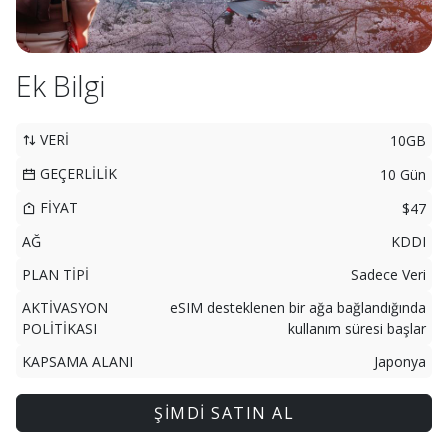
Ek Bilgi
VERİ
10GB
GEÇERLİLİK
10 Gün
FİYAT
$47
AĞ
KDDI
PLAN TİPİ
Sadece Veri
AKTİVASYON
eSIM desteklenen bir ağa bağlandığında
POLİTİKASI
kullanım süresi başlar
KAPSAMA ALANI
Japonya
ŞİMDİ SATIN AL