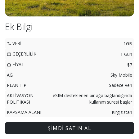
Ek Bilgi
VERİ
1GB
GEÇERLİLİK
1 Gün
FİYAT
$7
AĞ
Sky Mobile
PLAN TİPİ
Sadece Veri
AKTİVASYON
eSIM desteklenen bir ağa bağlandığında
POLİTİKASI
kullanım süresi başlar
KAPSAMA ALANI
Kırgızistan
ŞİMDİ SATIN AL