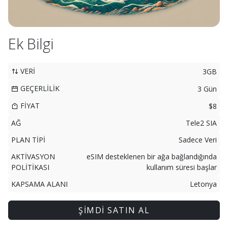
Ek Bilgi
VERİ
3GB
GEÇERLİLİK
3 Gün
FİYAT
$8
AĞ
Tele2 SIA
PLAN TİPİ
Sadece Veri
AKTİVASYON
eSIM desteklenen bir ağa bağlandığında
POLİTİKASI
kullanım süresi başlar
KAPSAMA ALANI
Letonya
ŞİMDİ SATIN AL